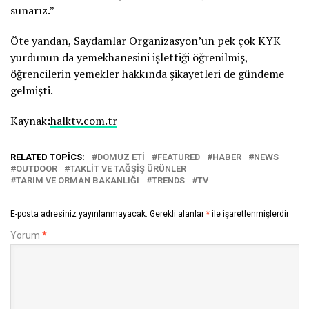
sunarız.”
Öte yandan, Saydamlar Organizasyon’un pek çok KYK
yurdunun da yemekhanesini işlettiği öğrenilmiş,
öğrencilerin yemekler hakkında şikayetleri de gündeme
gelmişti.
Kaynak:
halktv.com.tr
RELATED TOPICS:
DOMUZ ETI
FEATURED
HABER
NEWS
OUTDOOR
TAKLIT VE TAĞŞIŞ ÜRÜNLER
TARIM VE ORMAN BAKANLIĞI
TRENDS
TV
E-posta adresiniz yayınlanmayacak.
Gerekli alanlar
*
ile işaretlenmişlerdir
Yorum
*