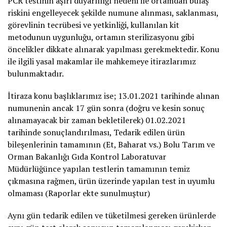
PCR testinin aşırı duyarlılığı nedeni ile ortamdan bulaş
riskini engelleyecek şekilde numune alınması, saklanması,
görevlinin tecrübesi ve yetkinliği, kullanılan kit
metodunun uygunluğu, ortamın sterilizasyonu gibi
öncelikler dikkate alınarak yapılması gerekmektedir. Konu
ile ilgili yasal makamlar ile mahkemeye itirazlarımız
bulunmaktadır.
İtiraza konu başlıklarımız ise; 13.01.2021 tarihinde alınan
numunenin ancak 17 gün sonra (doğru ve kesin sonuç
alınamayacak bir zaman bekletilerek) 01.02.2021
tarihinde sonuçlandırılması, Tedarik edilen ürün
bileşenlerinin tamamının (Et, Baharat vs.) Bolu Tarım ve
Orman Bakanlığı Gıda Kontrol Laboratuvar
Müdürlüğünce yapılan testlerin tamamının temiz
çıkmasına rağmen, ürün üzerinde yapılan test in uyumlu
olmaması (Raporlar ekte sunulmuştur)
Aynı gün tedarik edilen ve tüketilmesi gereken ürünlerde