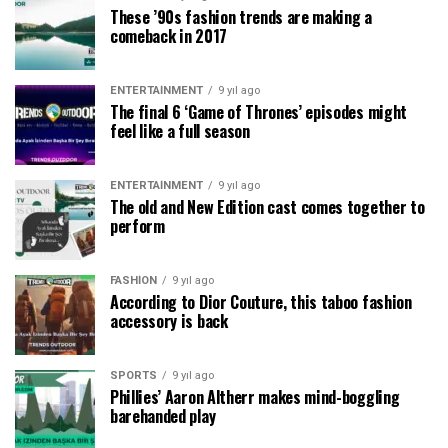
These ’90s fashion trends are making a
comeback in 2017
ENTERTAINMENT
9 yıl ago
The final 6 ‘Game of Thrones’ episodes might
feel like a full season
ENTERTAINMENT
9 yıl ago
The old and New Edition cast comes together to
perform
FASHION
9 yıl ago
According to Dior Couture, this taboo fashion
accessory is back
SPORTS
9 yıl ago
Phillies’ Aaron Altherr makes mind-boggling
barehanded play