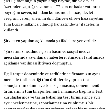
çıktı. Şirket bugün yayımladığı bayrak, din ve devlet
üzerinden yaptığı savunmada “Bizim ne kadar vatanını
bayrağını seven, istihdam konusunda hassas, devlete
vergisini veren, ailesinin dini dünyevi uhrevi hassasiyetini
tüm Düzce halkınca bilindiği kanaatindeyiz” ifadelerini
kullandı.
Şirketten yapılan açıklamada şu ifadelere yer verildi:
“Şirketimiz nezdinde çıkan basın ve sosyal medya
mecralarında yayınlanan haberlere istinaden tarafımızca
açıklama yapılması ihtiyacı doğmuştur.
İlgili tespit döneminde ve tarihlerinde firmamızın aynı
menü ile teslim ettiği tüm ürünlerde yapılan test
sonuçlarının olumlu ve temiz çıkmasına, dönem menü
ürünlerinin tüm bileşenlerinin firmamızca bağımsız test
kuruluşlarınca ve tarım bakanlığı test birimlerince ayrı
ayrı incelenmesine, raporlanmasına ve olumsuz bir
sonuca rastlanılmamasına rağmen sadece bir numuneden