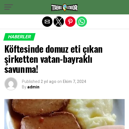
Exit mobile version
HABERLER
Köftesinde domuz eti çıkan
şirketten vatan-bayraklı
savunma!
Published
2 yıl ago
on
Ekim 7, 2024
By
admin