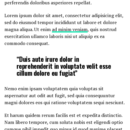
perferendis doloribus asperiores repellat.
Lorem ipsum dolor sit amet, consectetur adipisicing elit,
sed do eiusmod tempor incididunt ut labore et dolore
magna aliqua. Ut enim
ad minim veniam
, quis nostrud
exercitation ullamco laboris nisi ut aliquip ex ea
commodo consequat.
“Duis aute irure dolor in
reprehenderit in voluptate velit esse
cillum dolore eu fugiat”
Nemo enim ipsam voluptatem quia voluptas sit
aspernatur aut odit aut fugit, sed quia consequuntur
magni dolores eos qui ratione voluptatem sequi nesciunt.
Et harum quidem rerum facilis est et expedita distinctio.
Nam libero tempore, cum soluta nobis est eligendi optio
cumque
nihil impedit quo minus id
quod maxime placeat