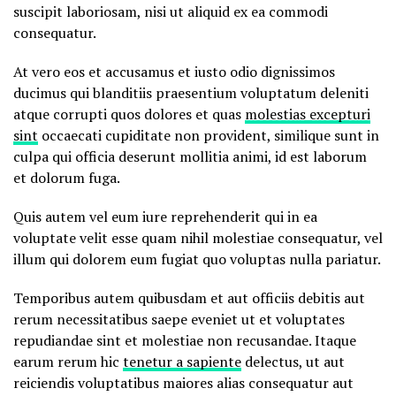
suscipit laboriosam, nisi ut aliquid ex ea commodi
consequatur.
At vero eos et accusamus et iusto odio dignissimos
ducimus qui blanditiis praesentium voluptatum deleniti
atque corrupti quos dolores et quas
molestias excepturi
sint
occaecati cupiditate non provident, similique sunt in
culpa qui officia deserunt mollitia animi, id est laborum
et dolorum fuga.
Quis autem vel eum iure reprehenderit qui in ea
voluptate velit esse quam nihil molestiae consequatur, vel
illum qui dolorem eum fugiat quo voluptas nulla pariatur.
Temporibus autem quibusdam et aut officiis debitis aut
rerum necessitatibus saepe eveniet ut et voluptates
repudiandae sint et molestiae non recusandae. Itaque
earum rerum hic
tenetur a sapiente
delectus, ut aut
reiciendis voluptatibus maiores alias consequatur aut