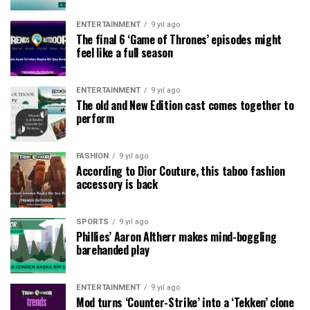
ENTERTAINMENT
9 yıl ago
The final 6 ‘Game of Thrones’ episodes might
feel like a full season
ENTERTAINMENT
9 yıl ago
The old and New Edition cast comes together to
perform
FASHION
9 yıl ago
According to Dior Couture, this taboo fashion
accessory is back
SPORTS
9 yıl ago
Phillies’ Aaron Altherr makes mind-boggling
barehanded play
ENTERTAINMENT
9 yıl ago
Mod turns ‘Counter-Strike’ into a ‘Tekken’ clone