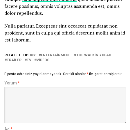
facere possimus, omnis voluptas assumenda est, omnis
dolor repellendus.
Nulla pariatur. Excepteur sint occaecat cupidatat non
proident, sunt in culpa qui officia deserunt mollit anim id
est laborum.
RELATED TOPICS:
ENTERTAINMENT
THE WALKING DEAD
TRAILER
TV
VIDEOS
E-posta adresiniz yayınlanmayacak.
Gerekli alanlar
*
ile işaretlenmişlerdir
Yorum
*
Ad
*