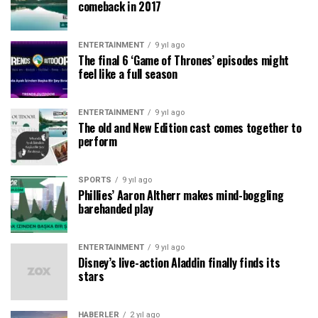
comeback in 2017
ENTERTAINMENT
9 yıl ago
The final 6 ‘Game of Thrones’ episodes might
feel like a full season
ENTERTAINMENT
9 yıl ago
The old and New Edition cast comes together to
perform
SPORTS
9 yıl ago
Phillies’ Aaron Altherr makes mind-boggling
barehanded play
ENTERTAINMENT
9 yıl ago
Disney’s live-action Aladdin finally finds its
stars
HABERLER
2 yıl ago