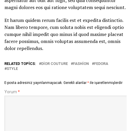
aspernatur aut odit aut fugit, sed quia consequuntur
magni dolores eos qui ratione voluptatem sequi nesciunt.
Et harum quidem rerum facilis est et expedita distinctio.
Nam libero tempore, cum soluta nobis est eligendi optio
cumque nihil impedit quo minus id quod maxime placeat
facere possimus, omnis voluptas assumenda est, omnis
dolor repellendus.
RELATED TOPICS:
DIOR COUTURE
FASHION
FEDORA
STYLE
E-posta adresiniz yayınlanmayacak.
Gerekli alanlar
*
ile işaretlenmişlerdir
Yorum
*