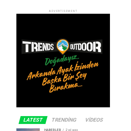
ADVERTISEMENT
LATEST
TRENDING
VIDEOS
HABERLER
2 yıl ago