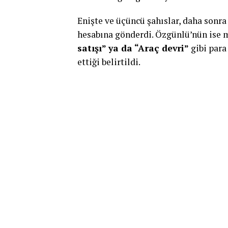
Enişte ve üçüncü şahıslar, daha sonr
hesabına gönderdi. Özgünlü’nün ise m
satışı” ya da “Araç devri”
gibi para
ettiği belirtildi.