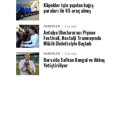
Köpekler için yapılan bağış
paraları ile 65 araç almış
HABERLER
2 yıl ago
Antalya Uluslararası Piyano
Festivali, Nostalji Tramvayında
Müzik Dinletisiyle Başladı
HABERLER
2 yıl ago
Bursa’da Safkan Kangal ve Akbaş
Yetiştiriliyor