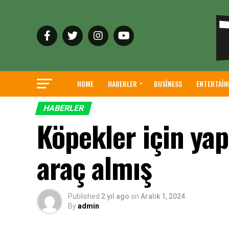
HOME
HABERLER
BUSINESS
ENTERTAI
HABERLER
Köpekler için yap
araç almış
Published
2 yıl ago
on
Aralık 1, 2024
By
admin