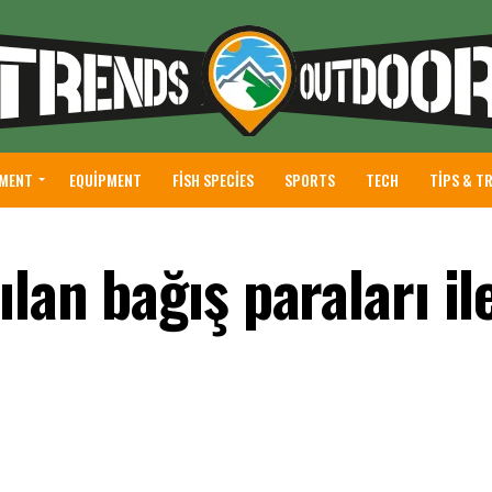
NMENT
EQUIPMENT
FISH SPECIES
SPORTS
TECH
TIPS & T
ılan bağış paraları il