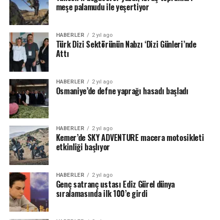
meşe palamudu ile yeşertiyor
HABERLER
2 yıl ago
Türk Dizi Sektörünün Nabzı ‘Dizi Günleri’nde
Attı
HABERLER
2 yıl ago
Osmaniye’de defne yaprağı hasadı başladı
HABERLER
2 yıl ago
Kemer’de SKY ADVENTURE macera motosikleti
etkinliği başlıyor
HABERLER
2 yıl ago
Genç satranç ustası Ediz Gürel dünya
sıralamasında ilk 100’e girdi