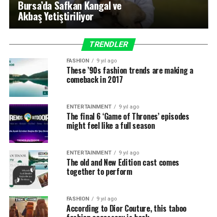
Bursa’da Safkan Kangal ve
Akbaş Yetiştiriliyor
TRENDLER
FASHION
9 yıl ago
These ’90s fashion trends are making a
comeback in 2017
ENTERTAINMENT
9 yıl ago
The final 6 ‘Game of Thrones’ episodes
might feel like a full season
ENTERTAINMENT
9 yıl ago
The old and New Edition cast comes
together to perform
FASHION
9 yıl ago
According to Dior Couture, this taboo