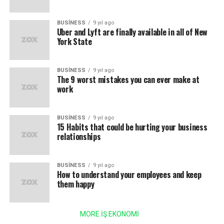
BUSINESS
9 yıl ago
Uber and Lyft are finally available in all of New
York State
BUSINESS
9 yıl ago
The 9 worst mistakes you can ever make at
work
BUSINESS
9 yıl ago
15 Habits that could be hurting your business
relationships
BUSINESS
9 yıl ago
How to understand your employees and keep
them happy
MORE İŞ EKONOMİ