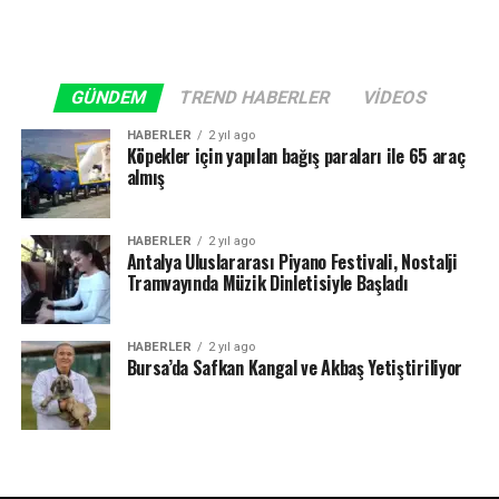
GÜNDEM
TREND HABERLER
VIDEOS
HABERLER
2 yıl ago
Köpekler için yapılan bağış paraları ile 65 araç
almış
HABERLER
2 yıl ago
Antalya Uluslararası Piyano Festivali, Nostalji
Tramvayında Müzik Dinletisiyle Başladı
HABERLER
2 yıl ago
Bursa’da Safkan Kangal ve Akbaş Yetiştiriliyor