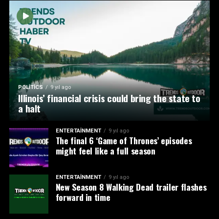
POLITICS
9 yıl ago
Illinois’ financial crisis could bring the state to
a halt
ENTERTAINMENT
9 yıl ago
The final 6 ‘Game of Thrones’ episodes
might feel like a full season
ENTERTAINMENT
9 yıl ago
New Season 8 Walking Dead trailer flashes
forward in time