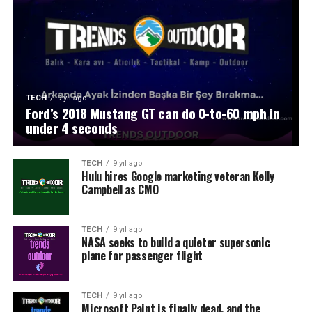
TECH
9 yıl ago
Ford’s 2018 Mustang GT can do 0-to-60 mph in
under 4 seconds
TECH
9 yıl ago
Hulu hires Google marketing veteran Kelly
Campbell as CMO
TECH
9 yıl ago
NASA seeks to build a quieter supersonic
plane for passenger flight
TECH
9 yıl ago
Microsoft Paint is finally dead, and the