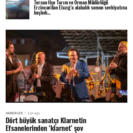
Tercan İlçe Tarım ve Orman Müdürlüğü
Erzincan’dan Elazığ’a alabalık somon sevkiyatına
başladı…
HABERLER
2 yıl ago
Dört büyük sanatçı Klarnetin
Efsanelerinden ‘klarnet’ şov