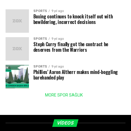
SPORTS
9 yıl ago
Boxing continues to knock itself out with
bewildering, incorrect decisions
SPORTS
9 yıl ago
Steph Curry finally got the contract he
deserves from the Warriors
SPORTS
9 yıl ago
Phillies’ Aaron Altherr makes mind-boggling
barehanded play
MORE SPOR SAĞLIK
VIDEOS