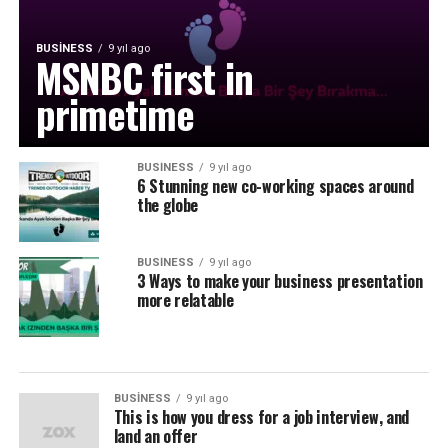
BUSINESS
9 yıl ago
MSNBC first in
primetime
BUSINESS
9 yıl ago
6 Stunning new co-working spaces around
the globe
BUSINESS
9 yıl ago
3 Ways to make your business presentation
more relatable
BUSINESS
9 yıl ago
This is how you dress for a job interview, and
land an offer