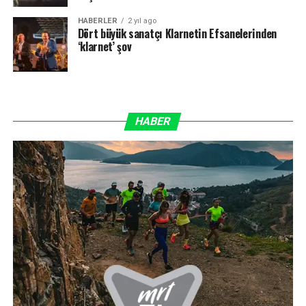
HABERLER
2 yıl ago
Dört büyük sanatçı Klarnetin Efsanelerinden
‘klarnet’ şov
HABER