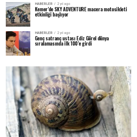
HABERLER
2 yıl ago
Kemer’de SKY ADVENTURE macera motosikleti
etkinliği başlıyor
HABERLER
2 yıl ago
Genç satranç ustası Ediz Gürel dünya
sıralamasında ilk 100’e girdi