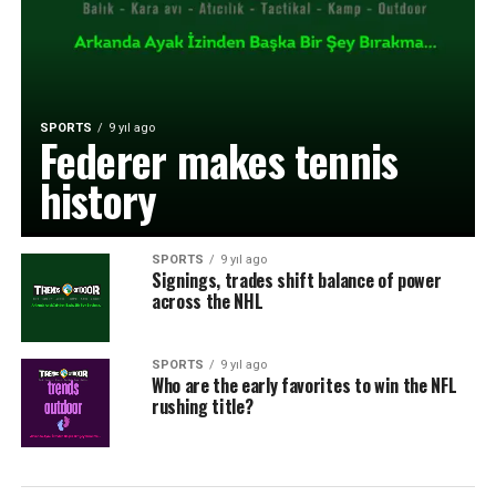
SPORTS
9 yıl ago
Federer makes tennis
history
SPORTS
9 yıl ago
Signings, trades shift balance of power
across the NHL
SPORTS
9 yıl ago
Who are the early favorites to win the NFL
rushing title?