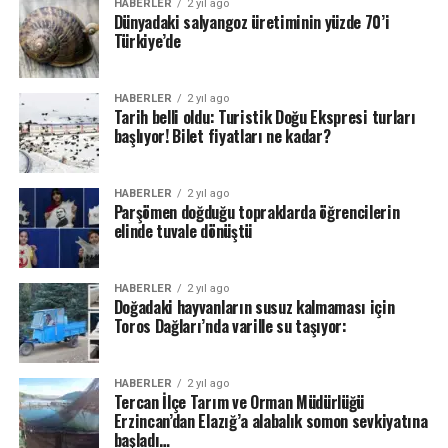
HABERLER
2 yıl ago
Dünyadaki salyangoz üretiminin yüzde 70’i
Türkiye’de
HABERLER
2 yıl ago
Tarih belli oldu: Turistik Doğu Ekspresi turları
başlıyor! Bilet fiyatları ne kadar?
HABERLER
2 yıl ago
Parşömen doğduğu topraklarda öğrencilerin
elinde tuvale dönüştü
HABERLER
2 yıl ago
Doğadaki hayvanların susuz kalmaması için
Toros Dağları’nda varille su taşıyor:
HABERLER
2 yıl ago
Tercan İlçe Tarım ve Orman Müdürlüğü
Erzincan’dan Elazığ’a alabalık somon sevkiyatına
başladı…