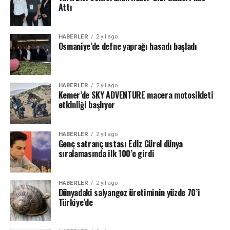
Attı
HABERLER
2 yıl ago
Osmaniye’de defne yaprağı hasadı başladı
HABERLER
2 yıl ago
Kemer’de SKY ADVENTURE macera motosikleti
etkinliği başlıyor
HABERLER
2 yıl ago
Genç satranç ustası Ediz Gürel dünya
sıralamasında ilk 100’e girdi
HABERLER
2 yıl ago
Dünyadaki salyangoz üretiminin yüzde 70’i
Türkiye’de