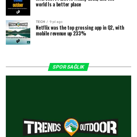
world Is a better place
TECH
9 yıl ago
Netflix was the top grossing app in Q2, with
mobile revenue up 233%
SPOR SAĞLIK