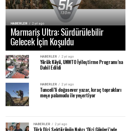
HABERLER
2 yıl ago
Marmaris Ultra: Sürdürülebilir
Gelecek İçin Koşuldu
HABERLER
2 yıl ago
Yörük Köyü, UNWTO İyileştirme Programı’na
Dahil Edildi
HABERLER
2 yıl ago
Tunceli’li doğasever yazar, kıraç toprakları
meşe palamudu ile yeşertiyor
HABERLER
2 yıl ago
Türk Dizi Sektörünün Nabzı ‘Dizi Günleri’nde