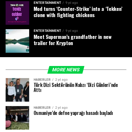
ENTERTAINMENT
9 yıl ago
Mod turns ‘Counter-Strike’ into a ‘Tekken’
clone with fighting chickens
ENTERTAINMENT
9 yıl ago
Meet Superman’s grandfather in new
trailer for Krypton
MORE NEWS
HABERLER
2 yıl ago
Türk Dizi Sektörünün Nabzı ‘Dizi Günleri’nde
Attı
HABERLER
2 yıl ago
Osmaniye’de defne yaprağı hasadı başladı