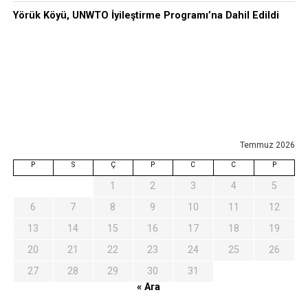
Yörük Köyü, UNWTO İyileştirme Programı’na Dahil Edildi
Temmuz 2026
P
S
Ç
P
C
C
P
1
2
3
4
5
6
7
8
9
10
11
12
13
14
15
16
17
18
19
20
21
22
23
24
25
26
27
28
29
30
31
« Ara