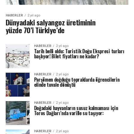
HABERLER
2 yıl ago
Dünyadaki salyangoz üretiminin
yüzde 70’i Türkiye’de
HABERLER
2 yıl ago
Tarih belli oldu: Turistik Doğu Ekspresi turları
başlıyor! Bilet fiyatları ne kadar?
HABERLER
2 yıl ago
Parşömen doğduğu topraklarda öğrencilerin
elinde tuvale dönüştü
HABERLER
2 yıl ago
Doğadaki hayvanların susuz kalmaması için
Toros Dağları’nda varille su taşıyor:
HABERLER
2 yıl ago