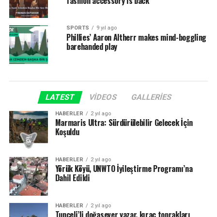
fashion accessory is back
SPORTS
9 yıl ago
Phillies’ Aaron Altherr makes mind-boggling
barehanded play
LATEST
VIDEOS
GALLERIES
HABERLER
2 yıl ago
Marmaris Ultra: Sürdürülebilir Gelecek İçin
Koşuldu
HABERLER
2 yıl ago
Yörük Köyü, UNWTO İyileştirme Programı’na
Dahil Edildi
HABERLER
2 yıl ago
Tunceli’li doğasever yazar, kıraç toprakları