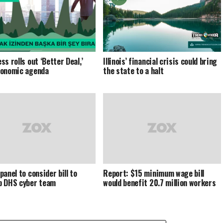
ss rolls out ‘Better Deal,’
Illinois’ financial crisis could bring
conomic agenda
the state to a halt
panel to consider bill to
Report: $15 minimum wage bill
p DHS cyber team
would benefit 20.7 million workers