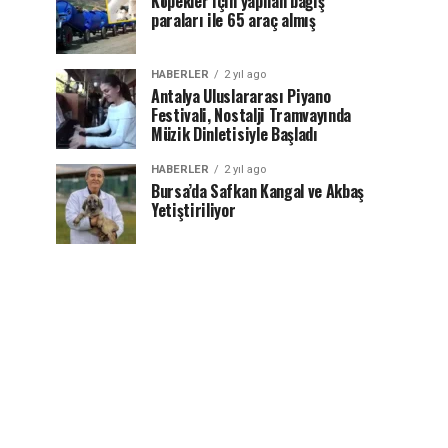
Köpekler için yapılan bağış
paraları ile 65 araç almış
HABERLER
2 yıl ago
Antalya Uluslararası Piyano
Festivali, Nostalji Tramvayında
Müzik Dinletisiyle Başladı
HABERLER
2 yıl ago
Bursa’da Safkan Kangal ve Akbaş
Yetiştiriliyor