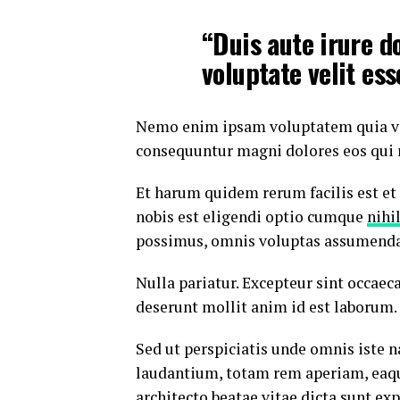
“Duis aute irure d
voluptate velit ess
Nemo enim ipsam voluptatem quia volu
consequuntur magni dolores eos qui 
Et harum quidem rerum facilis est et
nobis est eligendi optio cumque
nihi
possimus, omnis voluptas assumenda 
Nulla pariatur. Excepteur sint occaeca
deserunt mollit anim id est laborum.
Sed ut perspiciatis unde omnis iste
laudantium, totam rem aperiam, eaque 
architecto beatae vitae dicta sunt exp