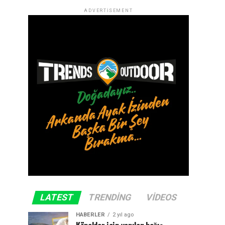
ADVERTISEMENT
LATEST
TRENDING
VIDEOS
HABERLER
2 yıl ago