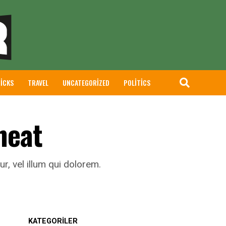
RICKS
TRAVEL
UNCATEGORIZED
POLITICS
heat
r, vel illum qui dolorem.
KATEGORİLER