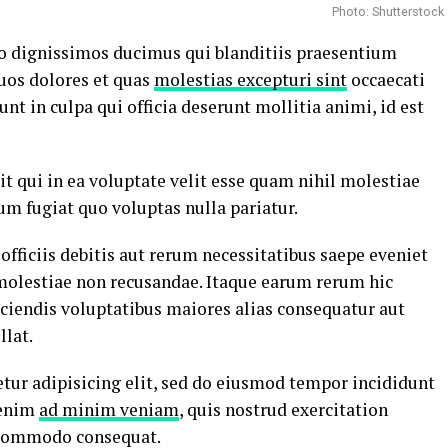
Photo: Shutterstock
io dignissimos ducimus qui blanditiis praesentium
uos dolores et quas
molestias excepturi sint
occaecati
nt in culpa qui officia deserunt mollitia animi, id est
t qui in ea voluptate velit esse quam nihil molestiae
um fugiat quo voluptas nulla pariatur.
ficiis debitis aut rerum necessitatibus saepe eveniet
 molestiae non recusandae. Itaque earum rerum hic
iciendis voluptatibus maiores alias consequatur aut
llat.
tur adipisicing elit, sed do eiusmod tempor incididunt
 enim
ad minim veniam
, quis nostrud exercitation
a commodo consequat.