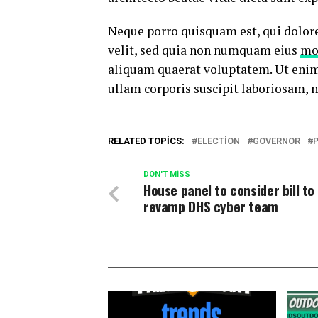
Neque porro quisquam est, qui dolore
velit, sed quia non numquam eius
mo
aliquam quaerat voluptatem. Ut eni
ullam corporis suscipit laboriosam, 
RELATED TOPICS:
ELECTION
GOVERNOR
DON'T MISS
House panel to consider bill to
revamp DHS cyber team