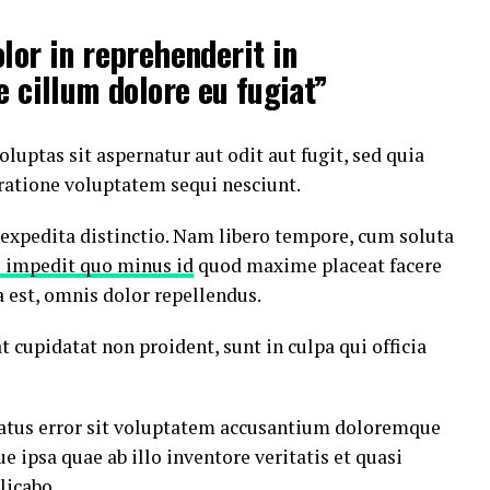
olor in reprehenderit in
e cillum dolore eu fugiat”
ptas sit aspernatur aut odit aut fugit, sed quia
ratione voluptatem sequi nesciunt.
 expedita distinctio. Nam libero tempore, cum soluta
l impedit quo minus id
quod maxime placeat facere
est, omnis dolor repellendus.
t cupidatat non proident, sunt in culpa qui officia
 natus error sit voluptatem accusantium doloremque
ipsa quae ab illo inventore veritatis et quasi
licabo.