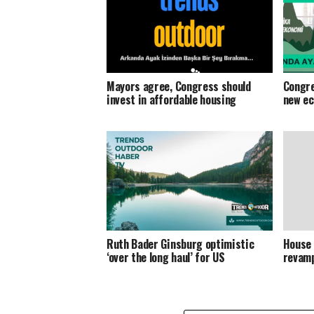
Mayors agree, Congress should
Congre
invest in affordable housing
new e
Ruth Bader Ginsburg optimistic
House 
‘over the long haul’ for US
revam