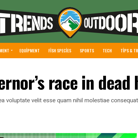
NMENT
EQUIPMENT
FISH SPECIES
SPORTS
TECH
TIPS & T
vernor’s race in dead 
ea voluptate velit esse quam nihil molestiae consequatu