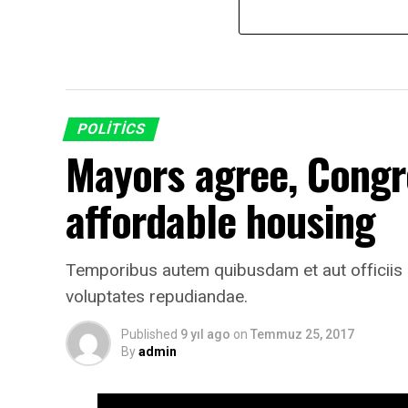
POLITICS
Mayors agree, Congre
affordable housing
Temporibus autem quibusdam et aut officiis d
voluptates repudiandae.
Published
9 yıl ago
on
Temmuz 25, 2017
By
admin