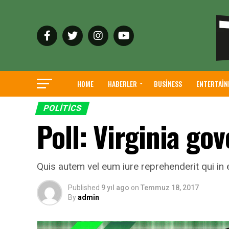
HOME
HABERLER
BUSINESS
ENTERTAI
POLITICS
Poll: Virginia go
Quis autem vel eum iure reprehenderit qui in 
Published
9 yıl ago
on
Temmuz 18, 2017
By
admin