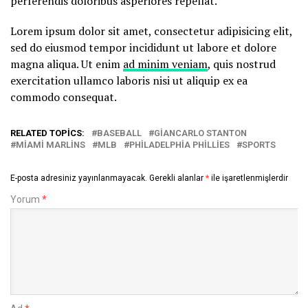
perferendis doloribus asperiores repellat.
Lorem ipsum dolor sit amet, consectetur adipisicing elit,
sed do eiusmod tempor incididunt ut labore et dolore
magna aliqua. Ut enim
ad minim veniam
, quis nostrud
exercitation ullamco laboris nisi ut aliquip ex ea
commodo consequat.
RELATED TOPICS:
BASEBALL
GIANCARLO STANTON
MIAMI MARLINS
MLB
PHILADELPHIA PHILLIES
SPORTS
E-posta adresiniz yayınlanmayacak.
Gerekli alanlar
*
ile işaretlenmişlerdir
Yorum
*