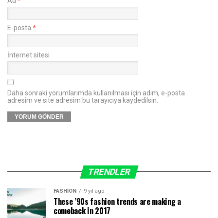
Ad
*
E-posta
*
İnternet sitesi
Daha sonraki yorumlarımda kullanılması için adım, e-posta
adresim ve site adresim bu tarayıcıya kaydedilsin.
TRENDLER
FASHION
9 yıl ago
These ’90s fashion trends are making a
comeback in 2017