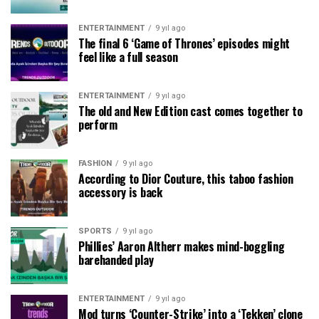
ENTERTAINMENT
9 yıl ago
The final 6 ‘Game of Thrones’ episodes might
feel like a full season
ENTERTAINMENT
9 yıl ago
The old and New Edition cast comes together to
perform
FASHION
9 yıl ago
According to Dior Couture, this taboo fashion
accessory is back
SPORTS
9 yıl ago
Phillies’ Aaron Altherr makes mind-boggling
barehanded play
ENTERTAINMENT
9 yıl ago
Mod turns ‘Counter-Strike’ into a ‘Tekken’ clone