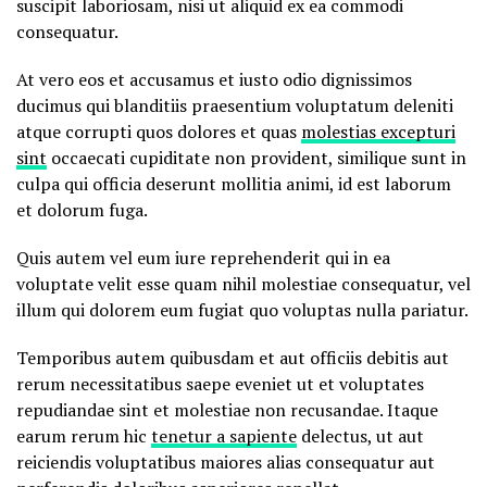
suscipit laboriosam, nisi ut aliquid ex ea commodi
consequatur.
At vero eos et accusamus et iusto odio dignissimos
ducimus qui blanditiis praesentium voluptatum deleniti
atque corrupti quos dolores et quas
molestias excepturi
sint
occaecati cupiditate non provident, similique sunt in
culpa qui officia deserunt mollitia animi, id est laborum
et dolorum fuga.
Quis autem vel eum iure reprehenderit qui in ea
voluptate velit esse quam nihil molestiae consequatur, vel
illum qui dolorem eum fugiat quo voluptas nulla pariatur.
Temporibus autem quibusdam et aut officiis debitis aut
rerum necessitatibus saepe eveniet ut et voluptates
repudiandae sint et molestiae non recusandae. Itaque
earum rerum hic
tenetur a sapiente
delectus, ut aut
reiciendis voluptatibus maiores alias consequatur aut